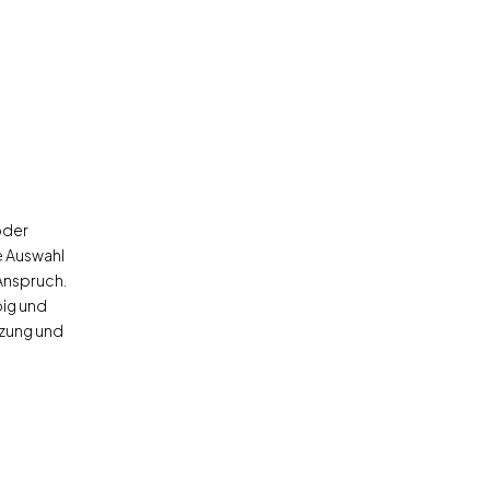
oder
ße Auswahl
Anspruch.
big und
zung und