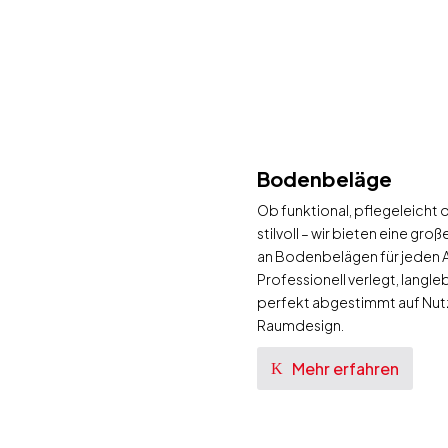
Bodenbeläge
Ob funktional, pflegeleicht 
stilvoll – wir bieten eine gro
an Bodenbelägen für jeden 
Professionell verlegt, langle
perfekt abgestimmt auf Nut
Raumdesign.
Mehr erfahren