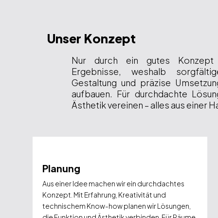
Unser Konzept
Nur durch ein gutes Konzept 
Ergebnisse, weshalb sorgfälti
Gestaltung und präzise Umsetzun
aufbauen. Für durchdachte Lösun
Ästhetik vereinen – alles aus einer H
Planung
Aus einer Idee machen wir ein durchdachtes
Konzept. Mit Erfahrung, Kreativität und
technischem Know-how planen wir Lösungen,
die Funktion und Ästhetik verbinden. Für Räume,