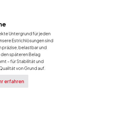
he
ekte Untergrund für jeden
nsere Estrichlösungen sind
 präzise, belastbar und
f den späteren Belag
t – für Stabilität und
ualität von Grund auf.
r erfahren