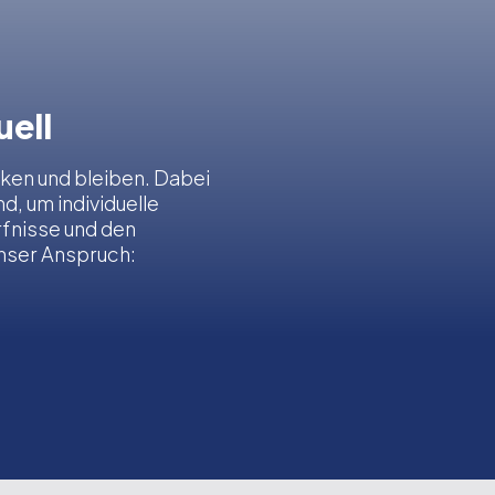
uell
rken und bleiben. Dabei
, um individuelle
rfnisse und den
nser Anspruch: