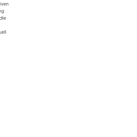
tiven
ng
die
ell.